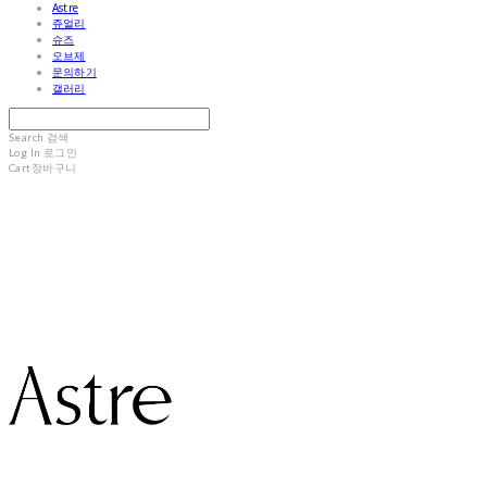
Astre
쥬얼리
슈즈
오브제
문의하기
갤러리
Search
검색
Log In
로그인
Cart
장바구니
Astre