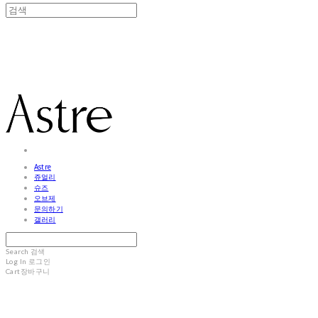
Astre
Astre
쥬얼리
슈즈
오브제
문의하기
갤러리
Search
검색
Log In
로그인
Cart
장바구니