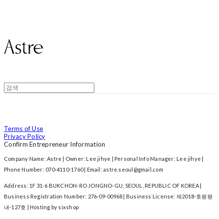
Astre
Terms of Use
Privacy Policy
Confirm Entrepreneur Information
Company Name: Astre | Owner: Lee jihye | Personal Info Manager: Lee jihye |
Phone Number: 070-4110-1760 | Email: astre.seoul@gmail.com
Address: 1F 31-6 BUKCHON-RO JONGNO-GU, SEOUL, REPUBLIC OF KOREA |
Business Registration Number:
276-09-00968
| Business License:
제2018-호평평
내-127호
| Hosting by sixshop