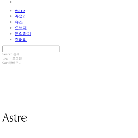
Astre
쥬얼리
슈즈
오브제
문의하기
갤러리
Search
검색
Log In
로그인
Cart
장바구니
Astre