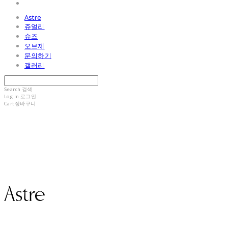
Astre
쥬얼리
슈즈
오브제
문의하기
갤러리
Search
검색
Log In
로그인
Cart
장바구니
Astre