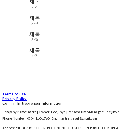
제목
가격
제목
가격
제목
가격
제목
가격
Terms of Use
Privacy Policy
Confirm Entrepreneur Information
Company Name: Astre | Owner: Lee jihye | Personal Info Manager: Lee jihye |
Phone Number: 070-4110-1760 | Email: astre.seoul@gmail.com
Address: 1F 31-6 BUKCHON-RO JONGNO-GU, SEOUL, REPUBLIC OF KOREA |