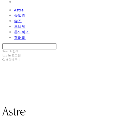
Astre
쥬얼리
슈즈
오브제
문의하기
갤러리
Search
검색
Log In
로그인
Cart
장바구니
Astre