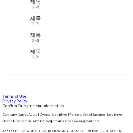
제목
가격
제목
가격
제목
가격
제목
가격
Terms of Use
Privacy Policy
Confirm Entrepreneur Information
Company Name: Astre | Owner: Lee jihye | Personal Info Manager: Lee jihye |
Phone Number: 070-4110-1760 | Email: astre.seoul@gmail.com
Address: 1F 31-6 BUKCHON-RO JONGNO-GU, SEOUL, REPUBLIC OF KOREA |